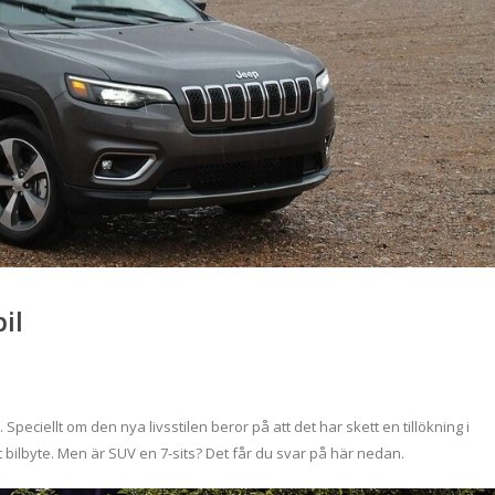
il
. Speciellt om den nya livsstilen beror på att det har skett en tillökning i
tt bilbyte. Men är SUV en 7-sits? Det får du svar på här nedan.