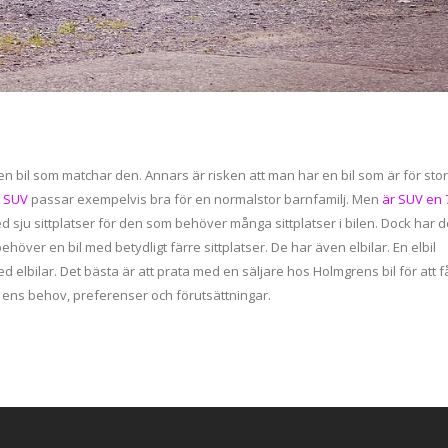
n bil som matchar den. Annars är risken att man har en bil som är för stor
n
SUV
passar exempelvis bra för en normalstor barnfamilj. Men
är SUV en 
d sju sittplatser för den som behöver många sittplatser i bilen. Dock har d
höver en bil med betydligt färre sittplatser. De har även elbilar. En elbil
ed elbilar. Det bästa är att prata med en säljare hos Holmgrens bil för att f
r ens behov, preferenser och förutsättningar.