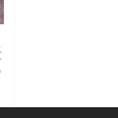
,
7-
e
å