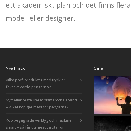
ett akademiskt plan och det finns fler
modell eller designer.
Nya Inlägg
Galleri
Vilka profilprodukter med tryck är
faktiskt värda pengarna?
Nytt eller restaurerat bismarckhalsband
– vilket köp ger mest för pengarna?
Köp begagnade verktyg och maskiner
smart – så får du mest valuta för