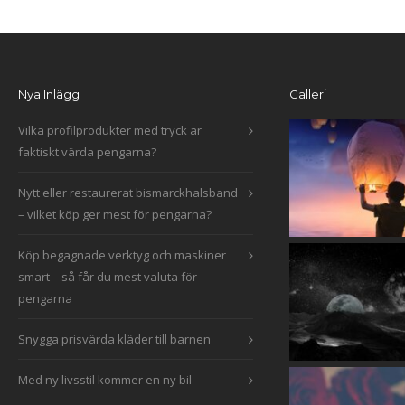
Nya Inlägg
Galleri
Vilka profilprodukter med tryck är
faktiskt värda pengarna?
Nytt eller restaurerat bismarckhalsband
– vilket köp ger mest för pengarna?
Köp begagnade verktyg och maskiner
smart – så får du mest valuta för
pengarna
Snygga prisvärda kläder till barnen
Med ny livsstil kommer en ny bil