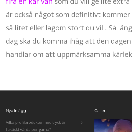
fira en kär vän
som du vill ge lite ext
är också något som definitivt kommer 
så litet eller lagom stort du vill. Så län
dag ska du komma ihåg att den dagen i
handlar om att uppmärksamma kärleken
Nya Inlägg
Galleri
Vilka profilprodukter med tryck är
faktiskt värda pengarna?