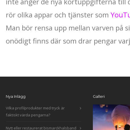
inte anger de nya kortuppgifterna till 
rör olika appar och tjänster som
YouT
Man bör rensa upp mellan varven på sitt
onödigt finns där som drar pengar var
Nya Inlägg
Galleri
Vilka profilprodukter med tryck är
faktiskt värda pengarna?
Nytt eller restaurerat bismarckhalsband